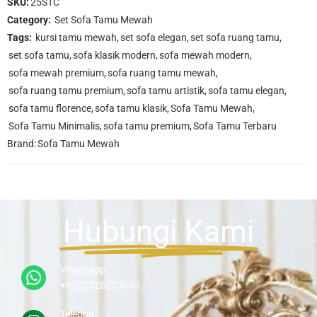
SKU:
25STC
Category:
Set Sofa Tamu Mewah
Tags:
kursi tamu mewah
,
set sofa elegan
,
set sofa ruang tamu
,
set sofa tamu
,
sofa klasik modern
,
sofa mewah modern
,
sofa mewah premium
,
sofa ruang tamu mewah
,
sofa ruang tamu premium
,
sofa tamu artistik
,
sofa tamu elegan
,
sofa tamu florence
,
sofa tamu klasik
,
Sofa Tamu Mewah
,
Sofa Tamu Minimalis
,
sofa tamu premium
,
Sofa Tamu Terbaru
Brand:
Sofa Tamu Mewah
Hubungi Kami
WhatsApp
+6282326203040
Telepon