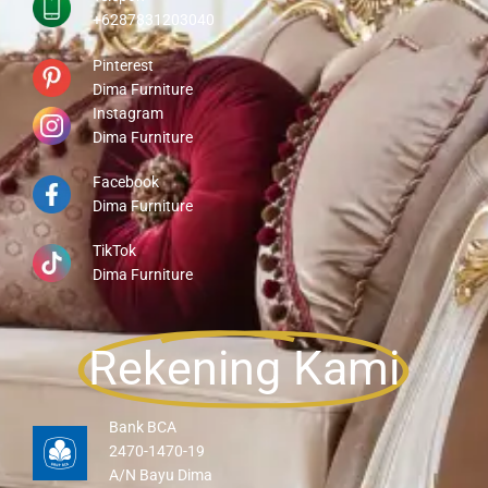
+6287831203040
Pinterest
Dima Furniture
Instagram
Dima Furniture
Facebook
Dima Furniture
TikTok
Dima Furniture
Rekening Kami
Bank BCA
2470-1470-19
A/N Bayu Dima