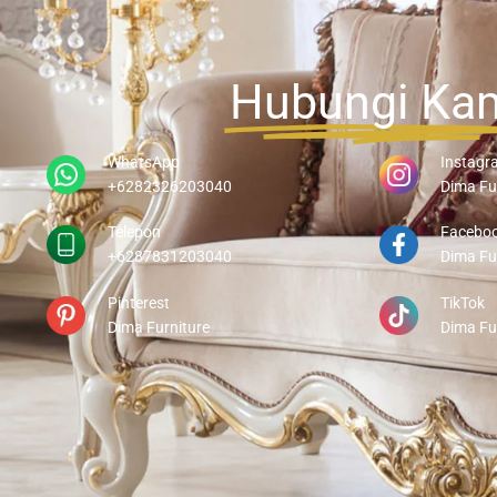
Hubungi Ka
WhatsApp
Instagr
+6282326203040
Dima Fu
Telepon
Facebo
+6287831203040
Dima Fu
Pinterest
TikTok
Dima Furniture
Dima Fu