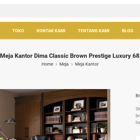
TOKO
KONTAK KAMI
TENTANG KAMI
BLOG
 Meja Kantor Dima Classic Brown Prestige Luxury 6
Home
Meja
Meja Kantor
Br
Se
br
ha