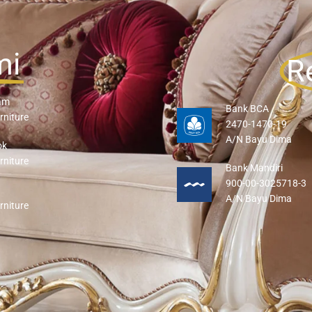
mi
R
am
Bank BCA
rniture
2470-1470-19
A/N Bayu Dima
ok
rniture
Bank Mandiri
900-00-3025718-3
A/N Bayu Dima
rniture