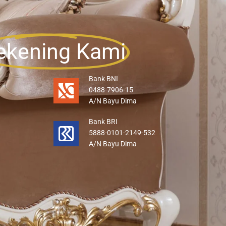
ekening Kami
Bank BNI
0488-7906-15
A/N Bayu Dima
Bank BRI
5888-0101-2149-532
A/N Bayu Dima