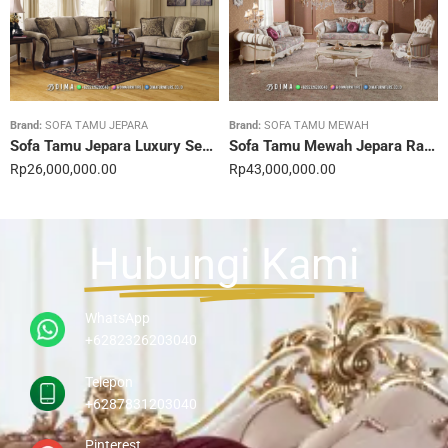
Brand:
SOFA TAMU JEPARA
Brand:
SOFA TAMU MEWAH
Sofa Tamu Jepara Luxury Sentuhan Mewah Rumahmu 20STC
Sofa Tamu Mewah Jepara Ravienna Luxe Gold 21STC
Rp
26,000,000.00
Rp
43,000,000.00
Hubungi Kami
WhatsApp
+6282326203040
Telepon
+6287831203040
Pinterest