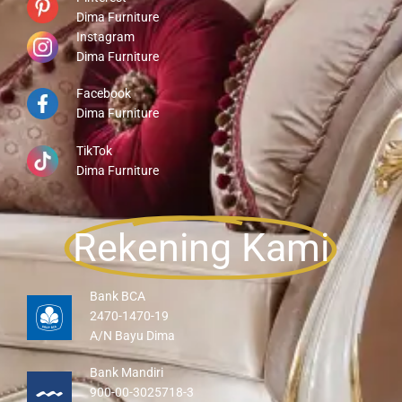
Dima Furniture
Instagram
Dima Furniture
Facebook
Dima Furniture
TikTok
Dima Furniture
Rekening Kami
Bank BCA
2470-1470-19
A/N Bayu Dima
Bank Mandiri
900-00-3025718-3