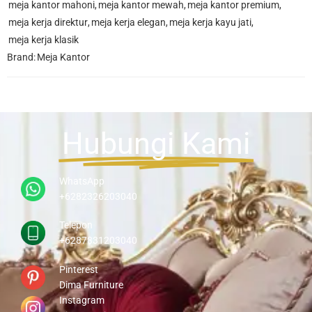
meja kantor mahoni
,
meja kantor mewah
,
meja kantor premium
,
meja kerja direktur
,
meja kerja elegan
,
meja kerja kayu jati
,
meja kerja klasik
Brand:
Meja Kantor
Hubungi Kami
WhatsApp
+6282326203040
Telepon
+6287831203040
Pinterest
Dima Furniture
Instagram