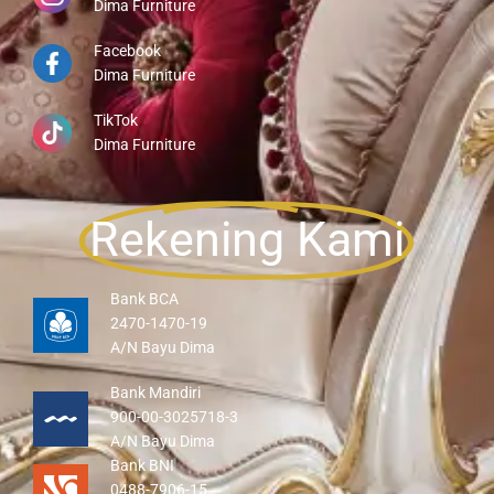
Dima Furniture
Facebook
Dima Furniture
TikTok
Dima Furniture
Rekening Kami
Bank BCA
2470-1470-19
A/N Bayu Dima
Bank Mandiri
900-00-3025718-3
A/N Bayu Dima
Bank BNI
0488-7906-15