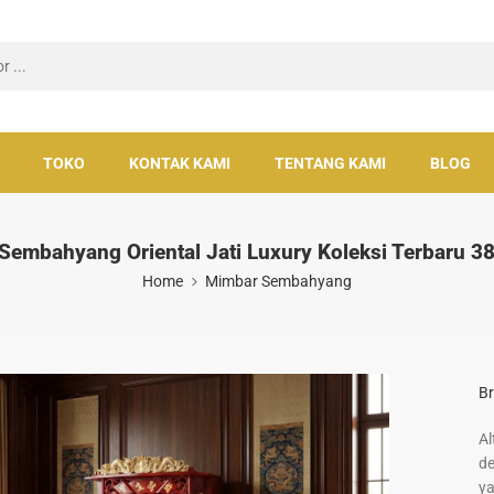
TOKO
KONTAK KAMI
TENTANG KAMI
BLOG
 Sembahyang Oriental Jati Luxury Koleksi Terbaru 
Home
Mimbar Sembahyang
Br
Al
de
ya