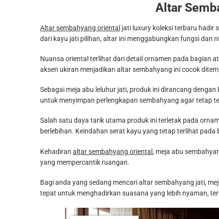
Altar Semba
Altar sembahyang oriental
jati luxury koleksi terbaru hadi
dari kayu jati pilihan, altar ini menggabungkan fungsi dan 
Nuansa oriental terlihat dari detail ornamen pada bagian
aksen ukiran menjadikan altar sembahyang ini cocok dite
Sebagai meja abu leluhur jati, produk ini dirancang den
untuk menyimpan perlengkapan sembahyang agar tetap tert
Salah satu daya tarik utama produk ini terletak pada orna
berlebihan. Keindahan serat kayu yang tetap terlihat pada
Kehadiran
altar sembahyang oriental
, meja abu sembahyang,
yang mempercantik ruangan.
Bagi anda yang sedang mencari altar sembahyang jati, meja
tepat untuk menghadirkan suasana yang lebih nyaman, ter