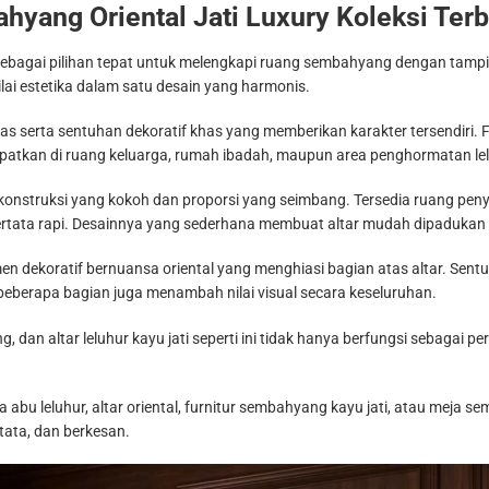
hyang Oriental Jati Luxury Koleksi Te
r sebagai pilihan tepat untuk melengkapi ruang sembahyang dengan tampil
nilai estetika dalam satu desain yang harmonis.
 atas serta sentuhan dekoratif khas yang memberikan karakter tersendir
mpatkan di ruang keluarga, rumah ibadah, maupun area penghormatan lel
gan konstruksi yang kokoh dan proporsi yang seimbang. Tersedia ruang
ata rapi. Desainnya yang sederhana membuat altar mudah dipadukan de
men dekoratif bernuansa oriental yang menghiasi bagian atas altar. Se
 beberapa bagian juga menambah nilai visual secara keseluruhan.
 dan altar leluhur kayu jati seperti ini tidak hanya berfungsi sebagai p
 abu leluhur, altar oriental, furnitur sembahyang kayu jati, atau meja 
tata, dan berkesan.