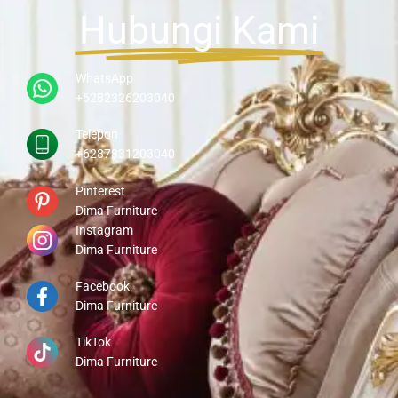
Hubungi Kami
WhatsApp
+6282326203040
Telepon
+6287831203040
Pinterest
Dima Furniture
Instagram
Dima Furniture
Facebook
Dima Furniture
TikTok
Dima Furniture