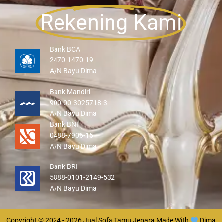
Rekening Kami
Bank BCA
2470-1470-19
A/N Bayu Dima
Bank Mandiri
900-00-3025718-3
A/N Bayu Dima
Bank BNI
0488-7906-15
A/N Bayu Dima
Bank BRI
5888-0101-2149-532
A/N Bayu Dima
Copyright © 2024 - 2026
Jual Sofa Tamu Jepara
Made With
Dima