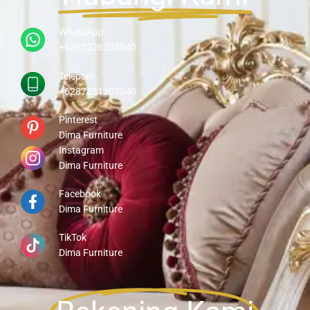
WhatsApp
+6282326203040
Telepon
+6287831203040
Pinterest
Dima Furniture
Instagram
Dima Furniture
Facebook
Dima Furniture
TikTok
Dima Furniture