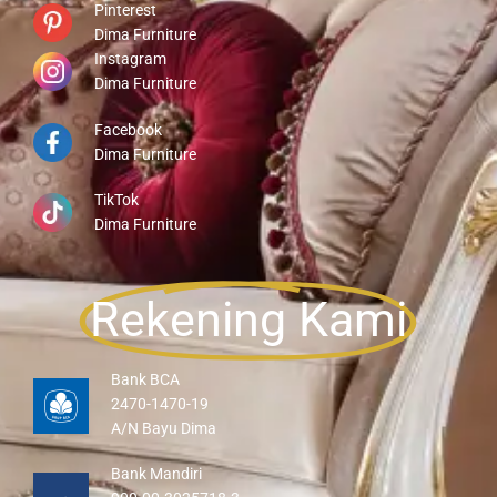
Pinterest
Dima Furniture
Instagram
Dima Furniture
Facebook
Dima Furniture
TikTok
Dima Furniture
Rekening Kami
Bank BCA
2470-1470-19
A/N Bayu Dima
Bank Mandiri