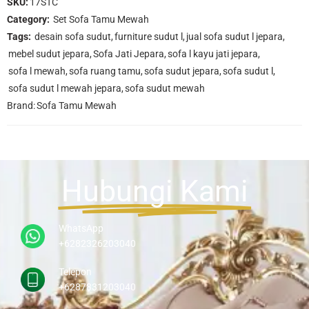
SKU:
17STC
Category:
Set Sofa Tamu Mewah
Tags:
desain sofa sudut
,
furniture sudut l
,
jual sofa sudut l jepara
,
mebel sudut jepara
,
Sofa Jati Jepara
,
sofa l kayu jati jepara
,
sofa l mewah
,
sofa ruang tamu
,
sofa sudut jepara
,
sofa sudut l
,
sofa sudut l mewah jepara
,
sofa sudut mewah
Brand:
Sofa Tamu Mewah
Hubungi Kami
WhatsApp
+6282326203040
Telepon
+6287831203040