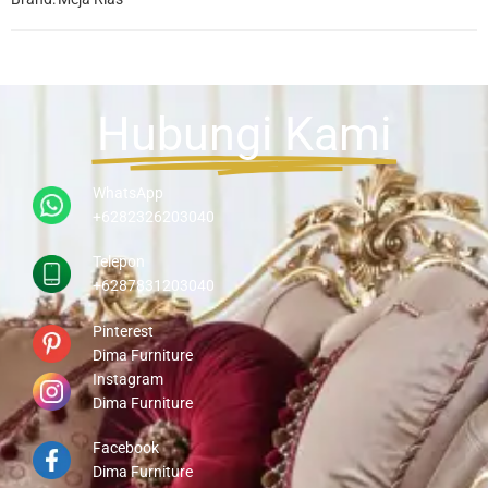
Hubungi Kami
WhatsApp
+6282326203040
Telepon
+6287831203040
Pinterest
Dima Furniture
Instagram
Dima Furniture
Facebook
Dima Furniture