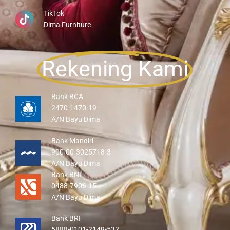
TikTok
Dima Furniture
Rekening Kami
Bank BCA
2470-1470-19
A/N Bayu Dima
Bank Mandiri
900-00-3025718-3
A/N Bayu Dima
Bank BNI
0488-7906-15
A/N Bayu Dima
Bank BRI
5888-0101-2149-532