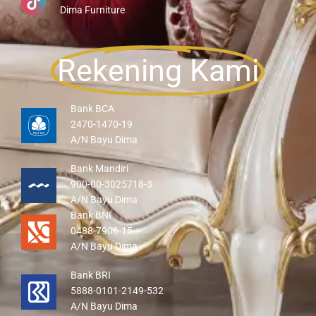
Dima Furniture
Rekening Kami
Bank BCA
2470-1470-19
A/N Bayu Dima
Bank Mandiri
900-00-3025718-3
A/N Bayu Dima
Bank BNI
0488-7906-15
A/N Bayu Dima
Bank BRI
5888-0101-2149-532
A/N Bayu Dima