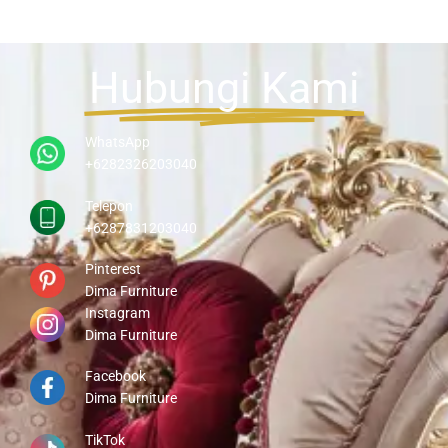
Hubungi Kami
WhatsApp
+6282326203040
Telepon
+6287831203040
Pinterest
Dima Furniture
Instagram
Dima Furniture
Facebook
Dima Furniture
TikTok