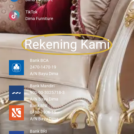
TikTok
Dima Furniture
Rekening Kami
Bank BCA
2470-1470-19
A/N Bayu Dima
Bank Mandiri
900-00-3025718-3
A/N Bayu Dima
Bank BNI
0488-7906-15
A/N Bayu Dima
Bank BRI