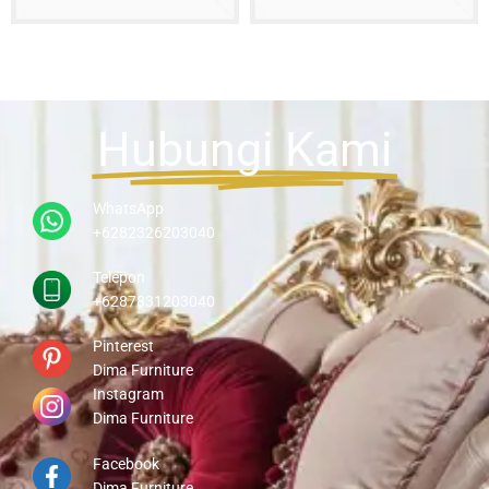
Hubungi Kami
WhatsApp
+6282326203040
Telepon
+6287831203040
Pinterest
Dima Furniture
Instagram
Dima Furniture
Facebook
Dima Furniture